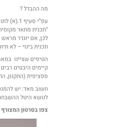
מה ההבדל ?
עפ”י סעיף
“תכנית מתאר מקומית”
לכן, אם יוגדר מראש ש
תכנית בינוי – לא תיו
הטיפים שציינו במאמר
קיימים היבטים רבים
ספציפית (התקנון, הת
חשוב מאד: יש להמנע
לנושא היטל ההשבחה ה
צפו בסרטון המצורף –