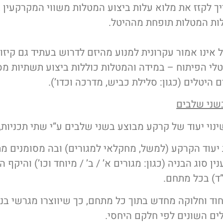
צריך לקזז את מלוא עלות ביצוע המטלות משווי המקרקעין
לות המטלות תופחת מההיטל.
ל אינו אמור עקרונית למנוע מהיזם לדרוש בעתיד גם קיז
לי הפיתוח – במידה והמטלות כוללות ביצוע תשתיות מס
 היטלים (כגון: סלילת כביש, מדרכה וכדו’).
בשני שלבים
נוי יעוד של קרקע מבוצע בשני שלבים ע”י שתי תכניות,
יעוד הקרקע (למשל, מחקלאי למגורים) ובה מסומנים מת
ן סוג הבניה (כגון: מגורים א’ / ב’ / מיוחד וכו’) והיקף ה
”ד) בכל מתחם.
חוד וחלוקה מחדש בתוך כל מתחם, כך שיווצרו מגרשי בני
לים השונים לפי חלקם היחסי.