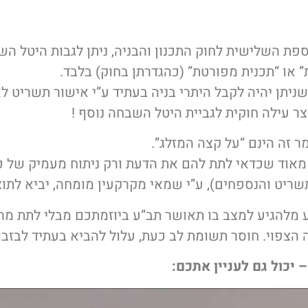
 1.(א) לתוספת השלישית לחוק התכנון והבניה, ניתן לגבות היט
 או “תכנית מפורטת” (כהגדרתן בחוק) בלבד.
ניתן יהיה לקבל היתרי בניה בעתיד ע”י אישור תשריט לא
וצר עילה חוקית לגביית היטל השבחה נוסף !
 זה הינם “על קצה המזלג”.
 מאוד שכדאי לתת להם את הדעת ורק ניתוח מעמיק של 
שריט והנספחים), ע”י שמאי מקרקעין מומחה, יביא לתוצא
 מלהגיע למצב בו תאושר תב”ע ביוזמתכם מבלי לתת מ
צפוי. חוסר תשומת לב כעת, עלול להביא בעתיד לבזבוז
 יכול גם לעניין אתכם: