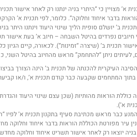
ית א’ מצויין כי “היתרי בניה ינתנו רק לאחר אישור תכנית
אות בדבר איחוד וחלוקה”. כלומר, לפי תכנית א’ הקרקע 
כנית ב’ יושלם סופית הליך שינוי היעוד וינתנו היתר בניה
 חיובים נפרדים בהיטל השבחה – חיוב א’ בעת אישור תכ
אישור תכנית ב’ (שיצרה “זמינות”). לכאורה, קיים הגיון כ
 לעיתים ניתן “להתחמק” מראש מהחיוב בהיטל השני, כפ
סיבה העיקרית להכנתה של תכנית ב’ הינה הצורך בביצוע
בתוך המתחמים שקבעה כבר קודם תכנית א’, ו/או קביעת 
נה כוללת הוראות מהותיות (שכן עצם שינוי היעוד והגדרת
ית א’).
המנע כבר מראש מכתיבת סעיף בתקנון תכנית א’ לפיו “הי
ין עיר מפורטת הכוללת הוראות בדבר איחוד וחלוקה מח
 בניה יוצאו רק לאחר אישור תשריט איחוד וחלוקה מחדש ו