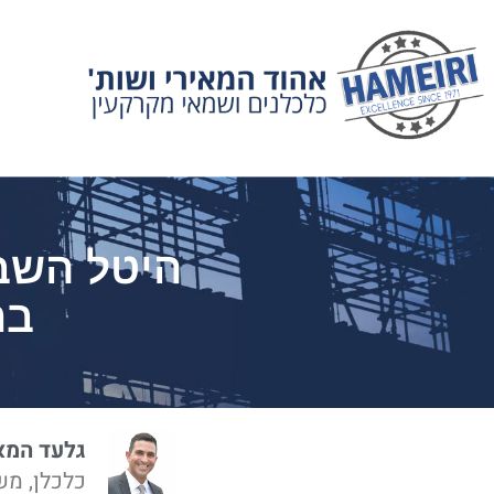
היטל השבח
בת
גלעד המא
כלכלן, מש