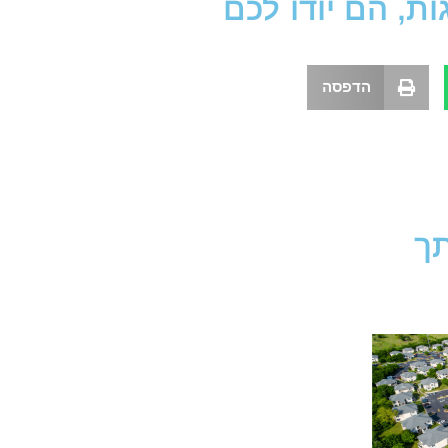
, הם יודו לכם
הדפסה
תך