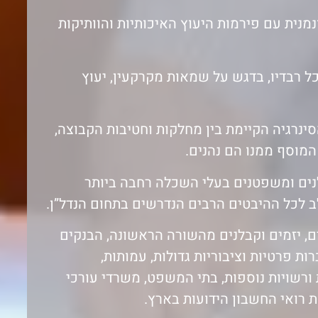
וד המאירי ושות’, נוסדה בשנת 1971 ונמנית עם פירמות היעוץ האיכותיות והוותיקות
ל רבדיו, בדגש על שמאות מקרקעין, יעוץ
ינרגיה הקיימת בין מחלקות וחטיבות הקבוצה,
מוסף ממנו הם נהנים.
ים ומשפטנים בעלי השכלה רחבה ביותר
 לכל ההיבטים הרבים הנדרשים בתחום הנדל”ן.
ם, יזמים וקבלנים מהשורה הראשונה, הבנקים
ת פרטיות וציבוריות גדולות, עמותות,
 ורשויות נוספות, בתי המשפט, משרדי עורכי
ת רואי החשבון הידועות בארץ.