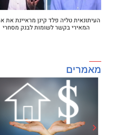
קעת קרקע -
העיתונאית טליה פלד קינן מראיינת את אה
ם שחייבים
המאירי בקשר לשומות לבנק מסחרי
מאמרים