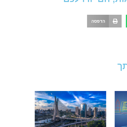
הדפסה
תך