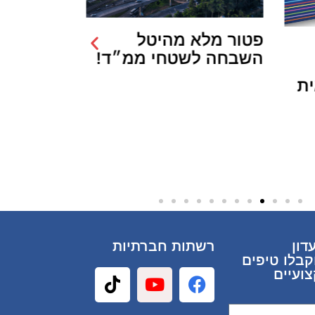
פטור מלא מהיטל
תכנית “כ
השבחה לשטחי ממ״ד!
זוכה”: פט
– חיוב גב
ית
דון
רשתות חברתיות
קבלו טיפים
ועיים