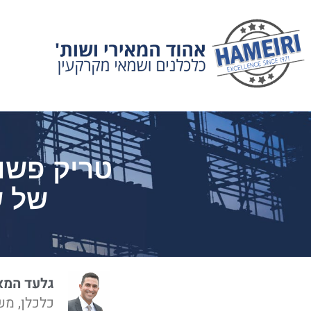
טריק פשוט
של ש
גלעד המא
כלכלן, מש