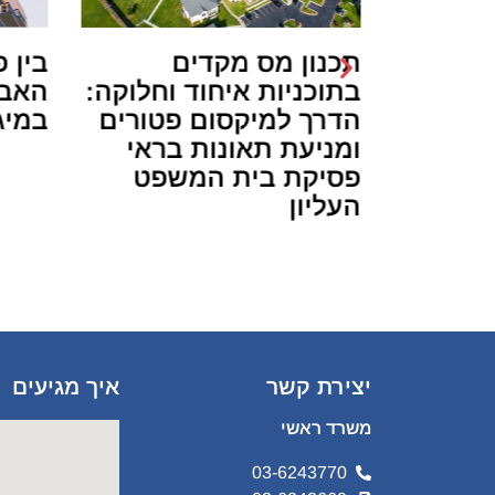
ליונים:
תכנון מס מקדים
בין 
.י.
בתוכניות איחוד וחלוקה:
האבס
מ,
הדרך למיקסום פטורים
במיג
 המשחק
ומניעת תאונות בראי
פסיקת בית המשפט
העליון
יצירת קשר
איך מגיעים
משרד ראשי
03-6243770