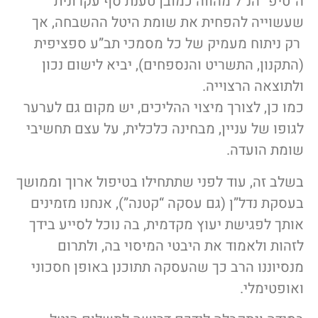
ה”טיפ” הנ”ל מהווה כמובן טענת סף עקרונית
שעשוייה להפחית את שומת היטל ההשבחה, אך
רק ניתוח מעמיק של כל מסמכי תב”ע ספציפית
(התקנון, התשריט והנספחים), יביא לישום נכון
ולתוצאה הרצוייה.
כמו כן, לצורך מיצוי ההליכים, יש מקום גם לערער
לגופו של עניין, מבחינה כלכלית, על עצם תחשיבי
שומת הועדה.
בשלב זה, עוד לפני שתתחילו בטיפול ארוך וממושך
בעסקת נדל”ן (גם עסקה “קטנה”), אנחנו מזמינים
אותך לפגישת יעוץ מקדמית, בה נוכל לסייע בידך
לזהות ולאמוד את היבטי המיסוי בה, ולתרום
מנסיוננו הרב כך שהעסקה תתוכנן באופן חסכוני
ואופטימלי.