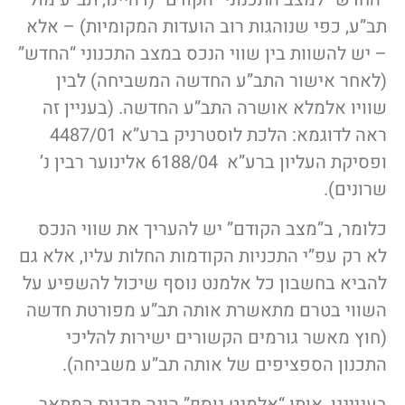
תב”ע, כפי שנוהגות רוב הועדות המקומיות) – אלא
– יש להשוות בין שווי הנכס במצב התכנוני “החדש”
(לאחר אישור התב”ע החדשה המשביחה) לבין
שוויו אלמלא אושרה התב”ע החדשה. (בעניין זה
ראה לדוגמא: הלכת לוסטרניק ברע”א 4487/01
ופסיקת העליון ברע”א 6188/04 אלינוער רבין נ’
שרונים).
כלומר, ב”מצב הקודם” יש להעריך את שווי הנכס
לא רק עפ”י התכניות הקודמות החלות עליו, אלא גם
להביא בחשבון כל אלמנט נוסף שיכול להשפיע על
השווי בטרם מתאשרת אותה תב”ע מפורטת חדשה
(חוץ מאשר גורמים הקשורים ישירות להליכי
התכנון הספציפים של אותה תב”ע משביחה).
בענייננו, אותו “אלמנט נוסף” הינה תכנית המתאר