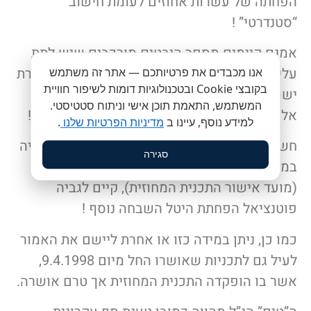
הפחתה של עשרות אחוזים לעומת חישוב
“סטנדרטי” !
אמנם קיימים מספר היבטים מורכבים שיש לתת
עליהם את הדעת בעת ביצוע תחשיבי שווי במסגרת
אנו מכבדים את פרטיותכם — אתר זה משתמש
בקובצי Cookie ובטכנולוגיות דומות לשיפור חוויית
ישום טענה זו, אך מנסיוננו בפועל במקרים מעין
המשתמש, התאמת תוכן אישי וניתוח סטטיסטי.
אלה, התנהלות מושכלת תביא לתוצאות הרצויות !
למידע נוסף, עיינו ב
מדיניות הפרטיות שלנו
.
חשוב לזכור, כל תב”ע לשינוי יעוד מחקלאות לבניה
סגירה
במחוז המרכז, שאושרה לאחר יום 12.11.2003
(מועד אישור התכנית המחוזית), קיים לגביה
פוטנציאל הפחתת היטל השבחה נוסף !
כמו כן, ניתן במידה כזו או אחרת ליישם את האמור
לעיל גם לתכניות שאושרו החל מיום 9.4.1998,
אשר בו הופקדה התכנית המחוזית אך טרם אושרה.