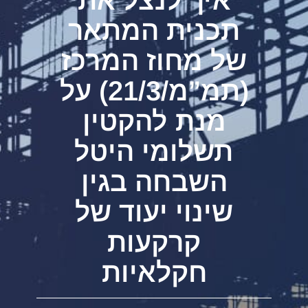
תכנית המתאר
של מחוז המרכז
(תמ”מ/21/3) על
מנת להקטין
תשלומי היטל
השבחה בגין
שינוי יעוד של
קרקעות
חקלאיות