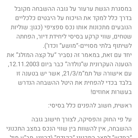
במסגרת הגשת ערעור על גובה ההשבחה מקובל
בדרך כלל למקד את הויכוח על היבטים כלכליים
הנובעים מתכונות אותו נכס ספציפי (כגון: שוליות
שטחים, שווי קרקע בסיסי ליחידת דיור, הפחתה
לשיתוף בלתי מסויים-“מושע” וכדו’).
יחד עם זאת, במאמר זה נסביר “על קצה המזלג” את
הטענה העקרונית ש”נולדה” כבר ביום 12.11.2003,
עם אישורה של תמ”מ/21/3, אשר יש בטענה זו
בלבד בכדי להפחית את היטל ההשבחה הנדרש
בעשרות אחוזים!
ראשית, חשוב להפנים כלל בסיסי:
על פי החוק והפסיקה, לצורך חישוב גובה
ההשבחה, אין להשוות בין שווי הנכס במצב התכנוני
“החדש” למצב התכנוני “הקודם” (דהיינו, תב”ע מול