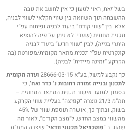
בשל זאת, ראוי לטעון כי אין לחשב את גובה
ההשבחה תוך השוואה בין שווי חקלאי לשווי לבניה,
אלא, בין “שווי קודם” ביעוד לבניה ופיתוח עפ”י
תכנית מחוזית (שעדין לא ניתן על פיה להוציא
היתרי בנייה), לבין “שווי חדש” ביעוד לבניה
קונקרטית עפ”י תכנית מתאר מקומית/מפורטת (בה
הקרקע “זמינה מיידית” לבניה).
כך נקבע למשל, בע”א 28666-03-15
ועדה מקומית
לתכנון ובנייה זמורה רחובות נ’ כדר ואח’
, כי
בסמוך למועד אישור תכנית המתאר המחוזית –
תמ”מ 21/3 נוצרה “קפיצה” בעליית שווי הקרקע
בשוק, ובתוך כך, אושרה תוספת שווי של 45%
מהשווי במצב החדש, ל”מצב הקודם”, לאור מה
שהוגדר “
פוטנציאל תכנוני וודאי
” שיצרה התמ”מ.