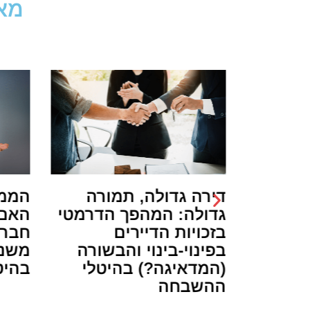
מאמ
א אבדו:
דירה גדולה, תמורה
הממ”
צחון על
גדולה: המהפך הדרמטי
האם 
היו
בזכויות הדיירים
חברה
בפינוי-בינוי והבשורה
משנה
(המדאיגה?) בהיטלי
בהיט
ההשבחה