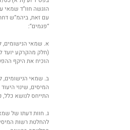
בפס”ד וע (ת”א) 1261/05
הוגשה חוו”ד שמאי ע
עם זאת, ביהמ”ש דחה
“פגמים”:
א. שמאי הנישומים, ל
(חלק מהקרקע יועד ל
הוכיח את היקף ההפק
ב. שמאי הנישומים, ל
המיסים, שינוי היעוד 
התייחס לנושא כלל, 
ג. חוות דעתו של שמא
להחלטת רשות המיסים