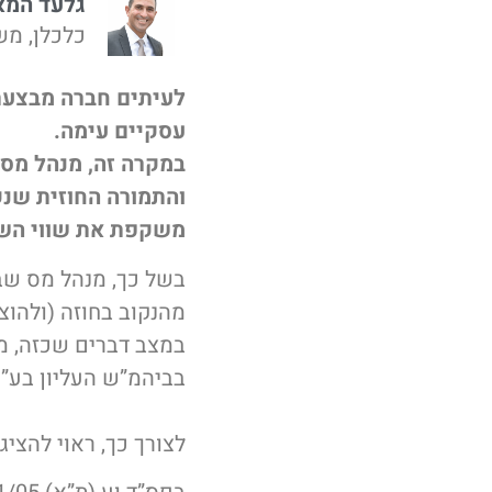
גלעד המא
כלכלן, מש
לעיתים חברה מבצעת
עסקיים עימה.
במקרה זה, מנהל מס 
והתמורה החוזית שנ
משקפת את שווי הש
בשל כך, מנהל מס שבח
מהנקוב בחוזה (ולהוצ
במצב דברים שכזה, מו
בביהמ”ש העליון בע”א 2602/01 יהושע קפלן ואח’ נגד מנהל מס שבח מק
לצורך כך, ראוי להצי