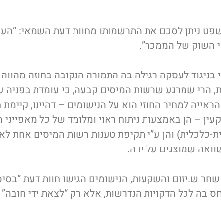
שפט ניתן לסכם את התרשמותו מחוות דעת השמאי: “העור
 השוק של הממכר”.
י בניגוד לעסקה רגילה בה התמורה הנקובה בחוזה מהווה 
, הרי שמרגע שרשות המיסים קבעה, כי עומדת בפניה ע
הראייה למחיר החוזי הוא על הנישומים – דהיינו, קיימת
עין – הן באמצעות ניתוח ראוי ומלומד של כל מאפייני 
נית-כלכלית) והן ע”י תקיפת טענות רשות המיסים אחת לא
שוואה שמוצגים על ידה.
שחר ש.יזום והשקעות, הנישומים הגישו חוות דעת “בסי
ס בה לכל הדקויות הנדרשות, אלא רק “לצאת ידי חובה” –