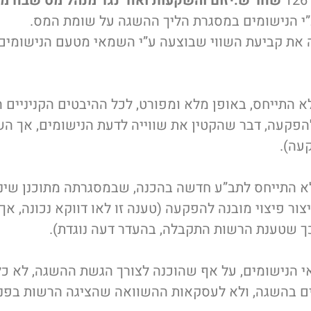
שחר ש.יזום והשקעות ואח’ נגד מנהל מס שבח מק
”י הנישומים במסגרת הליך ההשגה על שומת המס.
 את קביעת השווי שבוצעה ע”י השמאי מטעם הנישומים
א התייחס, באופן מלא ומפורט, לכל ההיבטים הקניניים 
הפקעה, דבר שהקטין את שווייה לדעת הנישומים, אך 
עה).
א התייחס לתב”ע חדשה בהכנה, שבמסגרתה מתוכנן שינוי
יצור פיצוי מובנה להפקעה (טענה זו לאו דווקא נכונה, א
כך שטענת הרשות התקבלה, בהעדר דעה נוגדת).
י הנישומים, על אף שהוכנה לצורך הגשת ההשגה, לא כ
 בהשגה, ולא לעסקאות ההשוואה שהציגה הרשות בפני