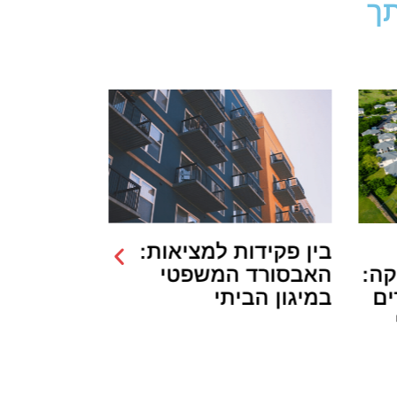
תך
בין פקידות למציאות:
פיצויי הפ
קה:
האבסורד המשפטי
פגיעה בפ
ים
במיגון הביתי
תכנוני ב