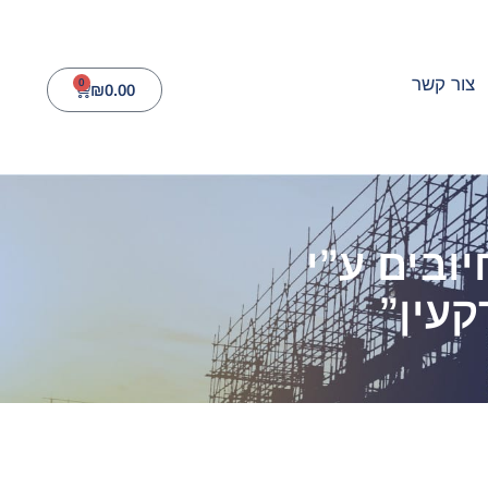
צור קשר
0
₪
0.00
ובים ע”י
עין”