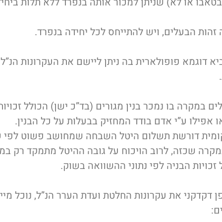
טאבו או לא) שניתן למכור אותה בנפרד ללא תלות ביחיד
ת הבעלים, ויש להתייחס לכל יחידה בנפרד.
א דוגמא פופולארית בה ניתן ליישם את העקרונות הנ”ל
ם במקרה בו נמכר בנין מגורים (בד”כ ישן) הכולל זכויות 
או אפילו ע”י אדם בודד המחזיק בבעלות על כל הבנין.
ומית דורשת תשלום היטל השבחה שמחושב פשוט לפי שוו
במקרה שכזה, לרוב הויכוח על גובה ההיטל מתמקד רק ב
זכויות הבניה לפי נתוני ההשוואה בשוק.
ן דקדקני את עקרונות החלטת ועדת הערר הנ”ל, נוכל מי
ם: