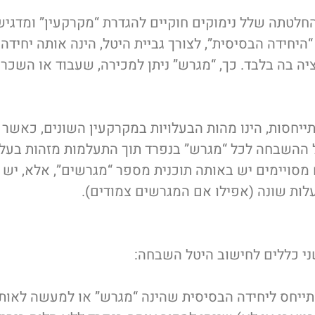
חלטתה שלל נימוקים חוקיים להגדרת “מקרקעין” ומדגיש
היחידה הבסיסית”, לצורך גביית היטל, הינה אותה יחידה 
ציה בה בלבד. כך, “מגרש” ניתן למכירה, שעבוד או השכר
ייחסות, הינו מהות הבעלויות במקרקעין השונים, כאשר 
ההשבחה לכל “מגרש” בנפרד תוך התעלמות מזהות בעליו. 
מסויימים יש באותה תוכנית מספר “מגרשים”, אלא, יש
לות שונה (אפילו אם המגרשים צמודים).
ני כללים לחישוב היטל השבחה:
חס ליחידה הבסיסית שהינה “מגרש” או למעשה לאותה