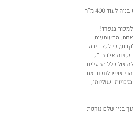
נניח לדוגמא שמדובר במכירת בנין בת”א הכולל 10 דירות ובנוסף קיימות זכויות בניה לעוד 400 מ”ר
למכור בנפרד!
ה אחת. המשמעות
 נותנו זכויות בניה בשטח של 400 מ”ר, יש לקבוע, כי לכל דירה
קיימות זכויות נוספות רק עפ”י חלקה היחסי ברכוש המשותף (כ- 10%). זכויות אלו בד”כ
ולה של כלל הבעלים.
, הרי שיש לחשב את
כויות “שוליות”,
ך בנין שלם נוקטת