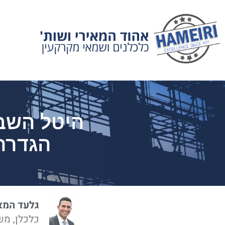
היטל השבח
הגדרה
גלעד המא
כלכלן, מש