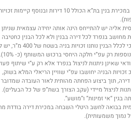
ית אליה יש להתייחס הינה אותה יחידה עצמאית שניתן 
ות מחושב בנפרד לכל דירה בבנין ולא לכל הבנין כחטיב
היא, שבמקום לטעון כי לכלל הבנין
בנפרד 
ודאי שאינן ניתנות לניצול בנפרד אלא רק ע”י שיתוף פע
זכויות הבניה יחושבו עפ”י שוויין הריאלי המלא בשוק
 דירה, תוך ביצוע הפחתה מהותית לאור העובדה שמדובר בז
יתנות לניצול מיידי (עקב הצורך בשת”פ של כל הבעלים).
בגין “אי זמינות” ו”מושע”.
מית בבואה לחשב היטלי השבחה במכירת דירה בודדת מתו
ל נמוך משמעותית).