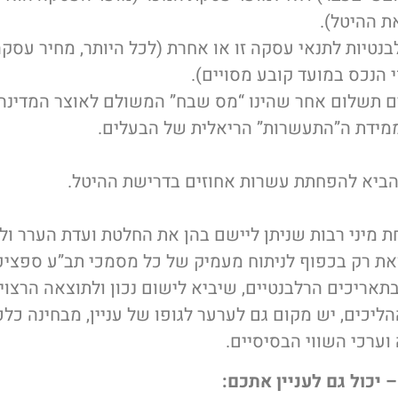
ת ההיטל).
בנטיות לתנאי עסקה זו או אחרת (לכל היותר, מחיר עסק
י הנכס במועד קובע מסויים).
ם תשלום אחר שהינו “מס שבח” המשולם לאוצר המדינה ו
ידת ה”התעשרות” הריאלית של הבעלים.
להביא להפחתת עשרות אחוזים בדרישת ההיטל.
ת מיני רבות שניתן ליישם בהן את החלטת ועדת הערר ו
את רק בכפוף לניתוח מעמיק של כל מסמכי תב”ע ספציפי
אריכים הרלבנטיים, שיביא לישום נכון ולתוצאה הרצויי
ההליכים, יש מקום גם לערער לגופו של עניין, מבחינה כל
ערכי השווי הבסיסיים.
 יכול גם לעניין אתכם: