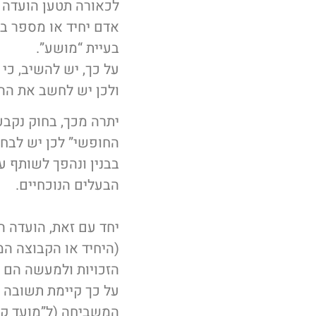
לכאורה תטען הועדה ה
אדם יחיד או מספר בע
בעיית “מושע”.
על כך, יש להשיב, כי
ולכן יש לחשב את ההי
יתרה מכך, בחוק נקבע
החופשי” לכן יש לבח
בבנין ונהפך לשותף ע
הבעלים הנוכחיים.
יחד עם זאת, הועדה ה
(היחיד או הקבוצה המ
הזכויות ולמעשה הם 
על כך קיימת תשובה 
המשביחה (ל”מועד קו