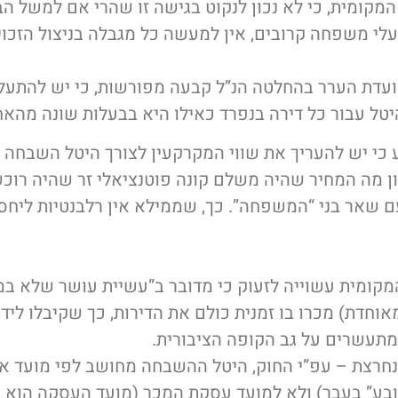
מקומית, כי לא נכון לנקוט בגישה זו שהרי אם למשל הבנ
לי משפחה קרובים, אין למעשה כל מגבלה בניצול הזכוי
 ועדת הערר בהחלטה הנ”ל קבעה מפורשות, כי יש להתע
טל עבור כל דירה בנפרד כאילו היא בבעלות שונה מהאח
 כי יש להעריך את שווי המקרקעין לצורך היטל השבחה “
ון מה המחיר שהיה משלם קונה פוטנציאלי זר שהיה רוכ
ם שאר בני “המשפחה”. כך, שממילא אין רלבנטיות ליחס
מקומית עשוייה לזעוק כי מדובר ב”עשיית עושר שלא ב
אוחדת) מכרו בו זמנית כולם את הדירות, כך שקיבלו לי
מתעשרים על גב הקופה הציבורית.
נחרצת – עפ”י החוק, היטל ההשבחה מחושב לפי מועד א
בע” בעבר) ולא למועד עסקת המכר (מועד העסקה הוא ר