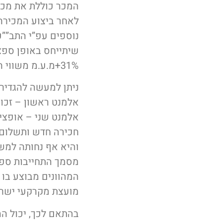
המכר כוללת את מכירת
לאחר ביצוע המכירה
נוספים עפ”י התב””ע
שיתייחס באופן ספצי
31%+מ.ע.מ משווי המגרשים החדשים.
ניתן למעשה להגדיר 
אלמנט ראשון – זכוי
אלמנט שני – אופציה
חכירה חדש ותשלום ד
והיא אף נחותה למש
מסמך התחייבות ספצ
המהוונים מבוצע בו
מועצת מקרקעי ישרא
בהתאם לכך, יכול המ