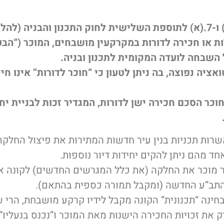
עפ”י סעיפים 1. (א) ו-7.(א) לתוספת השלישית לחוק התכנון והבניה (
ת או חכירה לדורות במקרקעין מושבחים, המוכר (“הבע
השבחה לועדה המקומית לתכנון ובניה.
אציה נפוצה, בה ניתן לטעון כי “חוכר לדורות” אינו ח
וכר הסכם חכירה ישן לדורות, המגדיר זכות לבניית יח
רות תכניות בנין עיר חדשות המתירות את פיצול החלק
 מהם ניתן להקים יחידות דיור נוספות.
כר מוכר את החלקה (את כלל המגרשים החדשים) לקונה א
 התב”ע החדשה (ומקבל תמורה כספית בהתאם).
ינה “תכנונית” הקונה מקבל לידיו קרקע מושבחת, הרי ש
את זכויות החכירה הישנות מאת המוכר ו”נכנס בנעליו”,