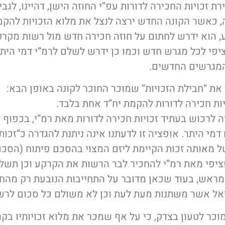
 זכויות החכירה לדורות עפ”י החוזה הישן, דהיינו, לגבי
, כאשר הקונה החדש ירצה לנצל את מלוא הזכויות להקמ
, הוא ידרש לחתום על חוזה חכירה חדש מול רשות מקר
פי לכל מגרש חדש וכמו כן ידרש לשלם לרמ”י דמי הית
את “חבילת הזכויות” שמוכר החוכר לקונה באופן הבא:
ות חכירה לדורות להקמת יח”ד אחת בלבד.
 לרכוש בעתיד זכויות חכירה לדורות מאת רמ”י, בכפוף 
מי היתר. אופציה זו לדעתנו אינה ניתנת להגדרה כ”זכות 
ל מאותה זכות הקיימת ליזם המצוי בהסכם פיתוח (הסכם
יפי מאת רמ”י להחכיר לבר הרשות את הקרקע וכן תשלו
 מראש, בעוד שכאן מדובר על התחייבות הנובעת רק מהח
ל אשר משתנות מעת לעת וכן לא משולם כל סכום לרש
וכר לטעון בצדק, כי על אף שמכר את מלוא זכויותיו ב