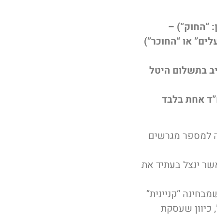
להלן: “החוק”) –
לים” או “החוכר”)
ייב בתשלום היטל
”ד אחת בלבד
ה למספר מגרשים
שר ינצל בעתיד את
מבחינה “קניינית”
 כיוון שעסקת