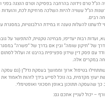
זה הנ”ל טרם נידונה בהרחבה בפסיקה וטרם הוצגה בפני ו
נות הנ”ל עשויה להיות השלכה מרחיקת לכת, והועדות ה
ה רבים.
י לדעתנו להעלות טענה זו במידת הרלבנטיות, במסגרת ער
א, ועדות רבות יעדיפו, מבחינה טקטית, להתפשר על גובה
רך של “תיקון שומה” ובין אם בדרך של “פשרה” במסגרת
 עם פסק דין שידון ספציפית בהיבט זה ועלול לסתום א
חה במקרים אלה.
שתתחילו בטיפול ארוך וממושך בעסקת נדל”ן (גם עסקה “ק
ת יעוץ מקדמית, בה נוכל לסייע בידך לזהות ולאמוד את ה
ב כך שהעסקה תתוכנן באופן חסכוני ואופטימלי.
רף – יכול לעניין אתכם גם: