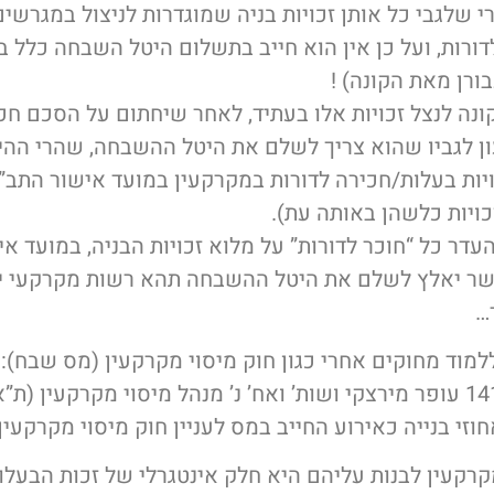
 שלגבי כל אותן זכויות בניה שמוגדרות לניצול במגרשים
לדורות, ועל כן אין הוא חייב בתשלום היטל השבחה כלל בגי
רן מאת הקונה) !
ונה לנצל זכויות אלו בעתיד, לאחר שיחתום על הסכם חכ
ון לגביו שהוא צריך לשלם את היטל ההשבחה, שהרי ההי
יות בעלות/חכירה לדורות במקרקעין במועד אישור התב
כויות כלשהן באותה עת).
עדר כל “חוכר לדורות” על מלוא זכויות הבניה, במועד א
שר יאלץ לשלם את היטל ההשבחה תהא רשות מקרקעי י
…
 ללמוד מחוקים אחרי כגון חוק מיסוי מקרקעין (מס שבח):
בפסק דין ו”ע 1415/05 עופר מירצקי ושות’ ואח’ נ’ מנהל מיסוי מקרקע
זי בנייה כאירוע החייב במס לעניין חוק מיסוי מקרקעין
קרקעין לבנות עליהם היא חלק אינטגרלי של זכות הבעלות