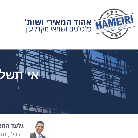
אי תשל
גלעד המא
כלכלן, מש