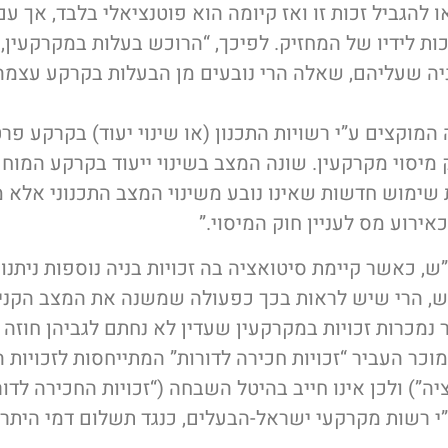
או להגביל זכות זו ואז קיומה הוא פוטנציאלי בלבד, אך 
ות לידיו של המחזיק. לפיכך, “הרוכש בעלות במקרקעין,
יה שעליהם, שאלה הרי נובעים מן הבעלות בקרקע עצמה”
 המוקצים ע”י רשויות התכנון (או שינוי יעוד) בקרקע פר
ק מיסוי מקרקעין. שונה המצב בשינוי ייעוד בקרקע המו
ת שימוש חדשות שאינו נובע משינוי המצב התכנוני אלא
אירוע מס לעניין חוק המיסוי.”
”ש, כאשר קיימת סיטואציה בה זכויות בניה נוספות ניתנ
, הרי שיש לראות בכך כפעולה שמשנה את המצב הקניינ
מכרות זכויות במקרקעין שעדין לא נחתם לגביהן חוזה 
וכר העביר “זכויות חכירה לדורות” המתייחסות לזכויות 
ה”) ולכן אינו חייב בהיטל השבחה (“זכויות החכירה לדורו
”י רשות מקרקעי ישראל-הבעלים, כנגד תשלום דמי היתר)