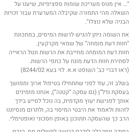
“… אין מנוס מעריכת שומות ספציפיות, שיענו על
השאלה מהי התמורה שקיבלה המערערת עבור זכויות
הבניה שלא נוצלו”.
את השומה ניתן להגיש לרשות המיסים, במתכונת
“חוות דעת מומחה” של שמאי מקרקעין.
חוות דעת המומחה מחייבת את הרשות ונטל הראייה
לסתירת חוות הדעת מונח על כתפי הרשות.
(ראו דברי כב’ השופט א.א. לוי בעא 8244/02)
בשלב זה, עוד לפני שתתחילו בטיפול ארוך וממושך
בעסקת נדל”ן (גם עסקה “קטנה”), אנחנו מזמינים
אותך לפגישת יעוץ מקדמית, בה נוכל לסייע בידך
לזהות ולאמוד את היבטי המיסוי בה, ולתרום מנסיוננו
הרב כך שהעסקה תתוכנן באופן חסכוני ואופטימלי.
במידה ונתקבלה לידכם דרישה לתשלום מס, הנכם