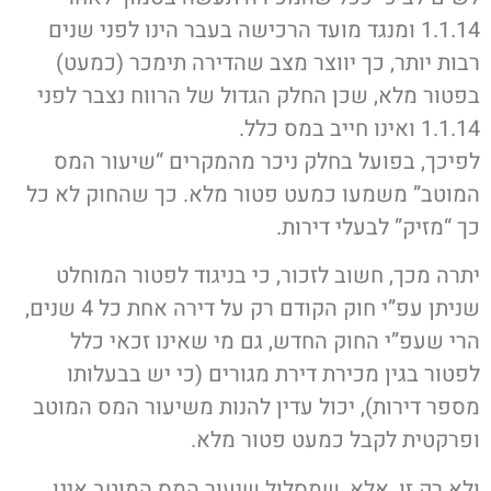
1.1.14 ומנגד מועד הרכישה בעבר הינו לפני שנים
רבות יותר, כך יווצר מצב שהדירה תימכר (כמעט)
בפטור מלא, שכן החלק הגדול של הרווח נצבר לפני
1.1.14 ואינו חייב במס כלל.
לפיכך, בפועל בחלק ניכר מהמקרים “שיעור המס
המוטב” משמעו כמעט פטור מלא. כך שהחוק לא כל
כך “מזיק” לבעלי דירות.
יתרה מכך, חשוב לזכור, כי בניגוד לפטור המוחלט
שניתן עפ”י חוק הקודם רק על דירה אחת כל 4 שנים,
הרי שעפ”י החוק החדש, גם מי שאינו זכאי כלל
לפטור בגין מכירת דירת מגורים (כי יש בבעלותו
מספר דירות), יכול עדין להנות משיעור המס המוטב
ופרקטית לקבל כמעט פטור מלא.
ולא רק זו, אלא, שמסלול שיעור המס המוטב אינו