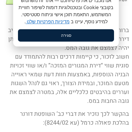
אנו מכבדים את פרטיותכם — אתר זה משתמש
בקובצי Cookie ובטכנולוגיות דומות לשיפור חוויית
המשתמש, התאמת תוכן אישי וניתוח סטטיסטי.
למידע נוסף, עיינו ב
מדיניות הפרטיות שלנו
.
ברור שבמקרה שכזה, ככול שהמוכר יוכיח כי מרכיב
סגירה
דירת המגורים הקיימת הינו בשווי גבוה יותר, כך ניתן
יהיה לצמצם את גובה המס.
חשוב לזכור, כי קיימות דרכים רבות להתמודד עם
סוגית שווי “דירת המגורים המזכה” ו/או שווי זכויות
הבניה הנוספות, באמצעות חוות דעת שמאי ראוייה
מטעם המוכר, ובמידת הצורך, ראוי גם לנהל השגות
ועררים בהיבטים כלכליים אלה, במטרה לצמצם את
גובה החבות במס.
בהקשר לכך נזכיר את דברי כב’ השופטת דורנר
בהלכת פאולה כרמל (עא 8244/02):