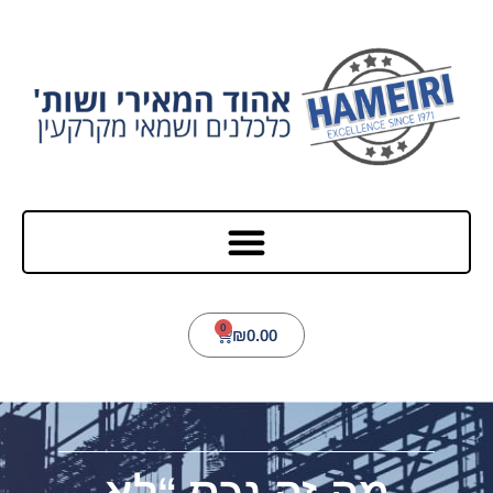
0
₪
0.00
מה זה נכס “לא