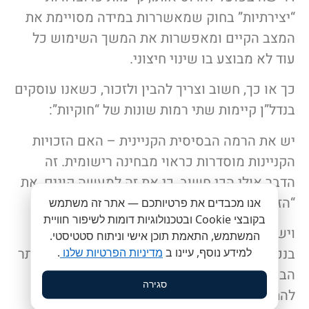
“יצירתיות” בחוק שמאשררות במידה מסויימת את
המצב הקיים ומאפשרות את המשך השימוש כל
עוד לא מבוצע בו שינוי חיצוני.
כך או כך, חשוב וצריך להבין ולזכור, כשאנו עוסקים
בנדל”ן קיימות שתי רמות שונות של “חוקיות”:
יש את הרמה הבסיסית הקניינית – האם הזכויות
הקניינות מוסדרות כראוי מבחינה רישומית. זה
הדבר אולי הכי חשוב, כי את זה למעשה קונים, את
“הזכויות”.
אנו מכבדים את פרטיותכם — אתר זה משתמש
בקובצי Cookie ובטכנולוגיות דומות לשיפור חוויית
ויש את הרמה השניה, הרישוית – האם השימוש
המשתמש, התאמת תוכן אישי וניתוח סטטיסטי.
בנכס והיקף השטחים הבנויים בו תואמים את היתר
למידע נוסף, עיינו ב
מדיניות הפרטיות שלנו
.
הבניה או לא. ואולי יותר חשוב מכך, האם ניתן
סגירה
להתיר את השטחים בדרך כזו או אחרת.